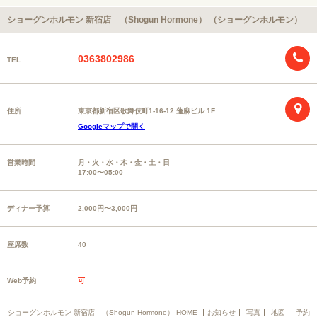
ショーグンホルモン 新宿店 （Shogun Hormone） （ショーグンホルモン）
0363802986
TEL
住所
東京都新宿区歌舞伎町1-16-12 蓬麻ビル 1F
Googleマップで開く
営業時間
月・火・水・木・金・土・日
17:00〜05:00
ディナー予算
2,000円〜3,000円
座席数
40
Web予約
可
ショーグンホルモン 新宿店 （Shogun Hormone） HOME
お知らせ
写真
地図
予約